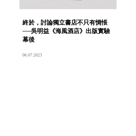
終於，討論獨立書店不只有惆悵
──吳明益《海風酒店》出版實驗
幕後
06.07.2023