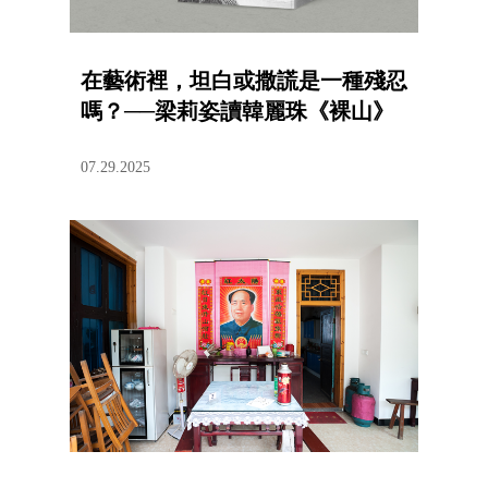
在藝術裡，坦白或撒謊是一種殘忍
嗎？──梁莉姿讀韓麗珠《裸山》
07.29.2025