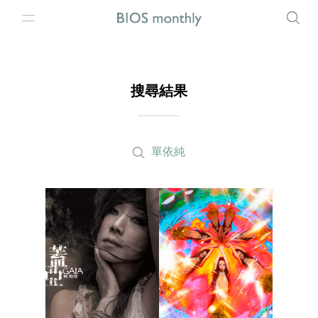
搜尋結果
單依純