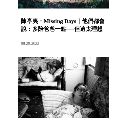
陳亭夷・Missing Days｜他們都會
說：多陪爸爸一點──但這太理想
08.29.2022