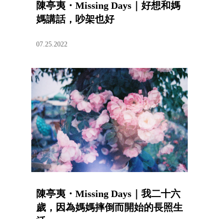
陳亭夷・Missing Days｜好想和媽
媽講話，吵架也好
07.25.2022
陳亭夷・Missing Days｜我二十六
歲，因為媽媽摔倒而開始的長照生