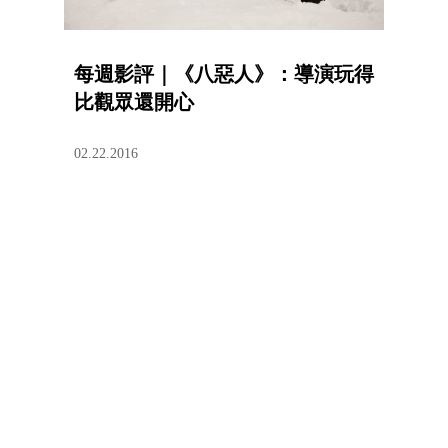
每週影評｜《八惡人》：導演玩得
比觀眾還開心
02.22.2016