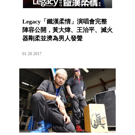
Legacy「鐵漢柔情」演唱會完整
陣容公開，黃大煒、王治平、滅火
器剛柔並濟為男人發聲
01.20.2017