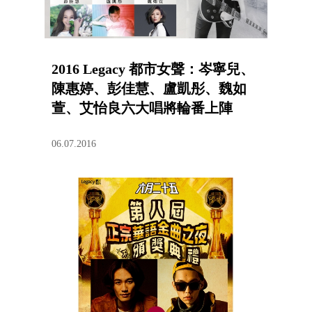
2016 Legacy 都市女聲：岑寧兒、
陳惠婷、彭佳慧、盧凱彤、魏如
萱、艾怡良六大唱將輪番上陣
06.07.2016