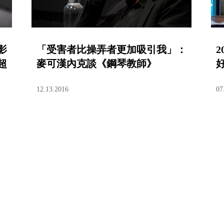
影
「受害者比操弄者更加吸引我」：
超
麥可漢內克談《鋼琴教師》
12.13.2016
07