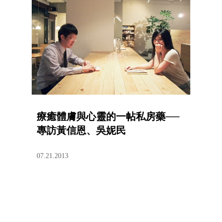
療癒體膚與心靈的一帖私房藥──
專訪黃信恩、吳妮民
07.21.2013