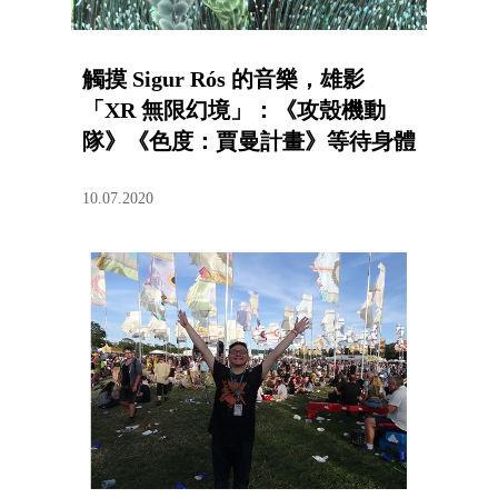
觸摸 Sigur Rós 的音樂，雄影
「XR 無限幻境」：《攻殼機動
隊》《色度：賈曼計畫》等待身體
去經歷
10.07.2020