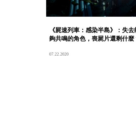
《屍速列車：感染半島》：失去
夠共鳴的角色，喪屍片還剩什麼
07.22.2020