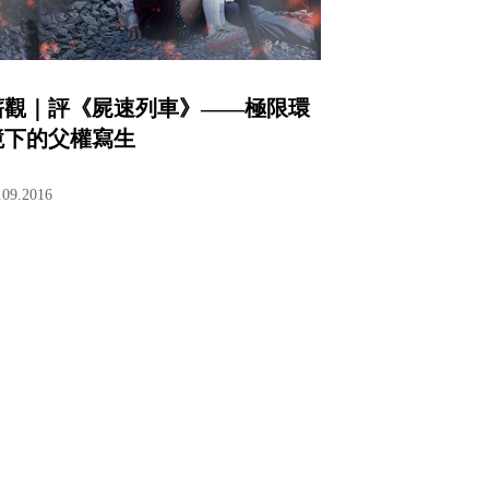
蘄觀｜評《屍速列車》——極限環
境下的父權寫生
.09.2016