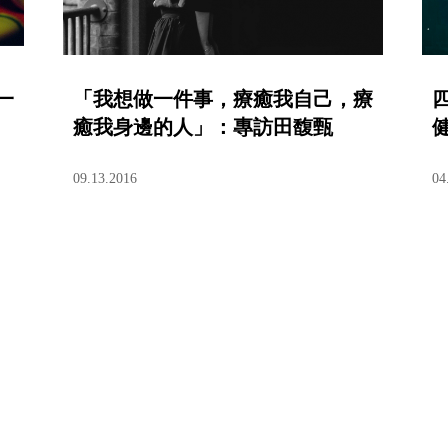
一
「我想做一件事，療癒我自己，療
四
癒我身邊的人」：專訪田馥甄
09.13.2016
04