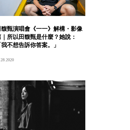
田馥甄演唱會《一一》解構・影像
篇｜所以田馥甄是什麼？她說：
「我不想告訴你答案。」
.28.2020