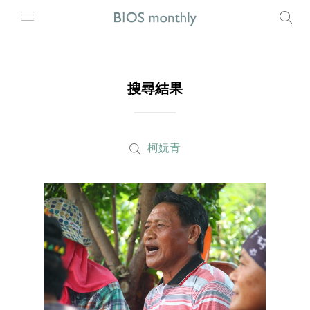
搜尋結果
柯妧青