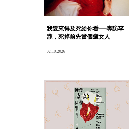
我還來得及死給你看──專訪李
瀧，死掉前先當個瘋女人
02.10.2026