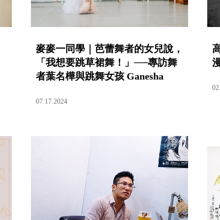
麥麥一同學｜芭蕾舞者的女兒說，
「我想要跳草裙舞！」──專訪舞
者葉名樺與跳舞女孩 Ganesha
02
07.17.2024