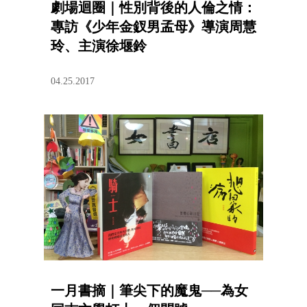
劇場迴圈｜性別背後的人倫之情：
專訪《少年金釵男孟母》導演周慧
玲、主演徐堰鈴
04.25.2017
一月書摘｜筆尖下的魔鬼──為女