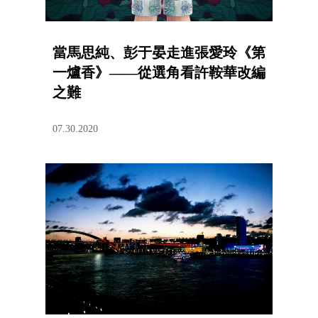
當馬思純、彭于晏走進張愛玲《第
一爐香》——從選角看許鞍華改編
之難
07.30.2020