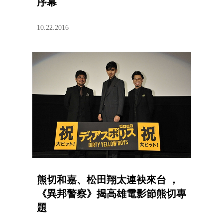
序幕
10.22.2016
熊切和嘉、松田翔太連袂來台 ，
《異邦警察》揭高雄電影節熊切專
題