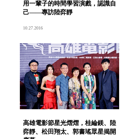
用一輩子的時間學習演戲，認識自
己——專訪陸弈靜
10.27.2016
高雄電影節星光熠熠，桂綸鎂、陸
弈靜、松田翔太、郭書瑤眾星揭開