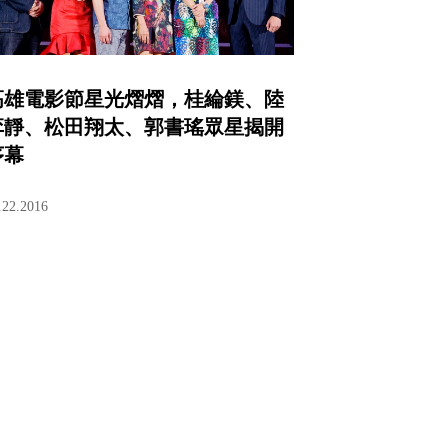
高雄電影節星光熠熠，桂綸鎂、陸
弈靜、松田翔太、郭書瑤眾星揭開
序幕
.22.2016