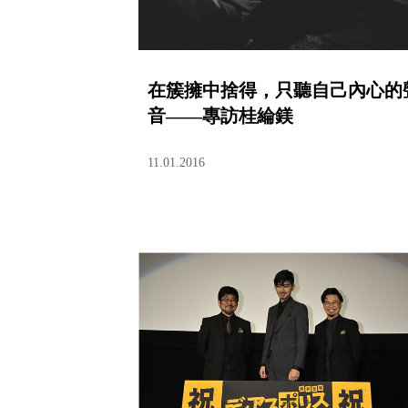
在簇擁中捨得，只聽自己內心的
音——專訪桂綸鎂
11.01.2016