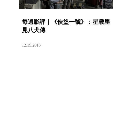
每週影評｜《俠盜一號》：星戰里
見八犬傳
12.19.2016