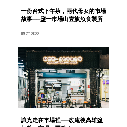
一份台式下午茶，兩代母女的市場
故事──鹽一市場山壹旗魚食製所
09.27.2022
讓光走在市場裡──改建後高雄鹽