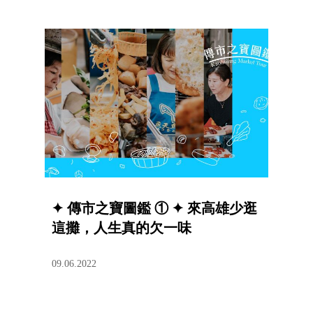
✦ 傳市之寶圖鑑 ① ✦ 來高雄少逛
這攤，人生真的欠一味
09.06.2022