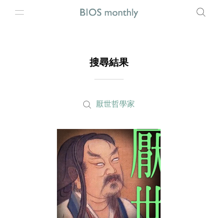
搜尋結果
厭世哲學家