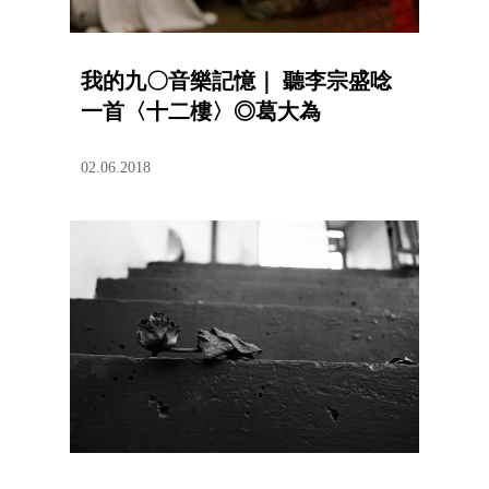
我的九〇音樂記憶｜ 聽李宗盛唸
一首〈十二樓〉◎葛大為
02.06.2018