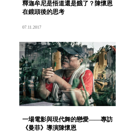
釋迦牟尼是悟道還是餓了？陳懷恩
在鏡頭後的思考
07.11.2017
一場電影與現代舞的戀愛——專訪
《曼菲》導演陳懷恩