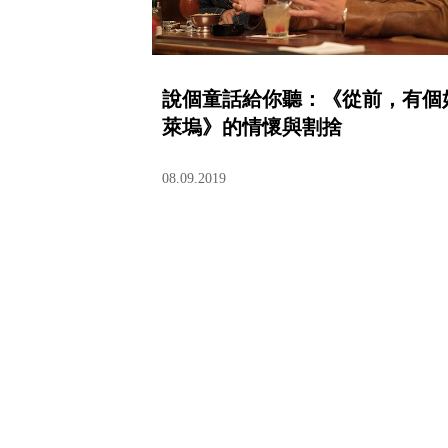
說個童話給你聽：《從前，有個
萊塢》的情懷與割捨
08.09.2019