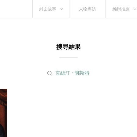
封面故事
人物專訪
編輯推薦
搜尋結果
克絲汀・鄧斯特