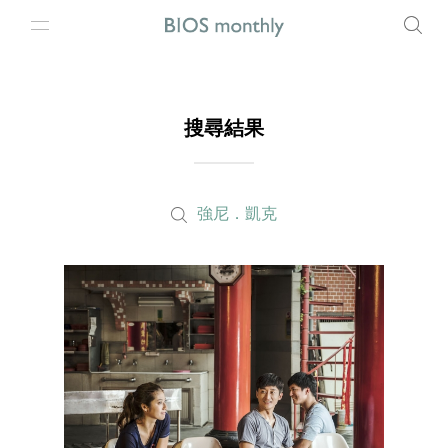
搜尋結果
強尼．凱克