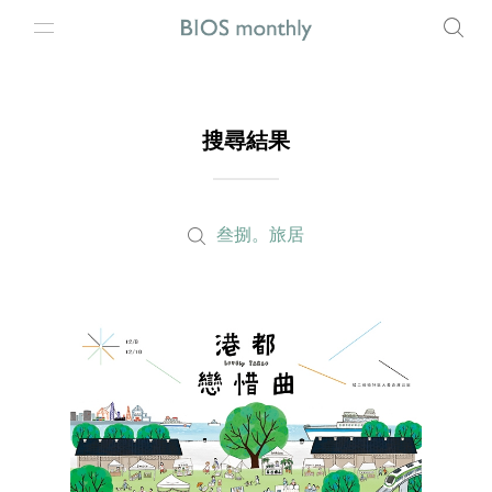
搜尋結果
叁捌。旅居