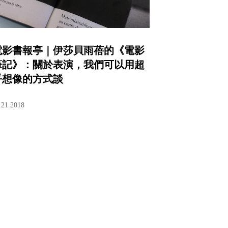
電影書報亭｜伊莎貝雨蓓的《電影
筆記》：關於表演，我們可以用超
乎想像的方式談
.21.2018