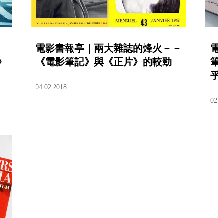
電影書報亭｜兩大雜誌的烽火－－
》
《電影筆記》與《正片》的較勁
04.02.2018
02