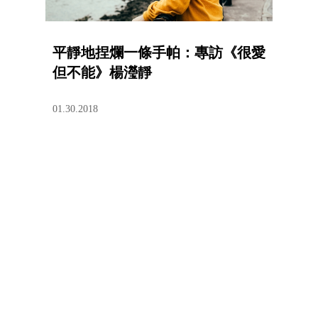
平靜地捏爛一條手帕：專訪《很愛
但不能》楊瀅靜
01.30.2018