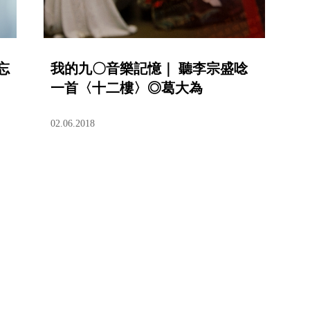
忘
我的九〇音樂記憶｜ 聽李宗盛唸
一首〈十二樓〉◎葛大為
02.06.2018