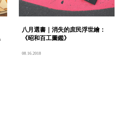
八月選書｜消失的庶民浮世繪：
尾
《昭和百工圖鑑》
08.16.2018