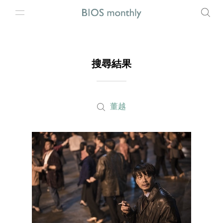
搜尋結果
董越