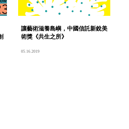
讓藝術滋養島嶼，中國信託新銳美
創
術獎《共生之所》
05.16.2019