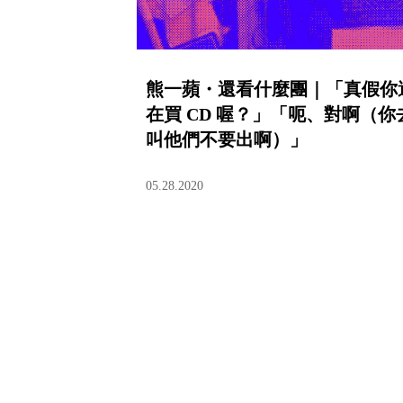
熊一蘋・還看什麼團｜「真假你
在買 CD 喔？」「呃、對啊（你
叫他們不要出啊）」
05.28.2020