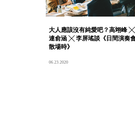
大人應該沒有純愛吧？高翊峰 ╳
連俞涵 ╳ 李屏瑤談《日間演奏
散場時》
06.23.2020