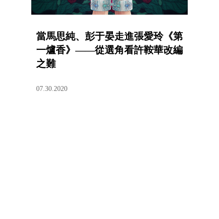
當馬思純、彭于晏走進張愛玲《第
一爐香》——從選角看許鞍華改編
之難
07.30.2020