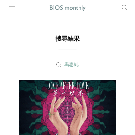
搜尋結果
馬思純