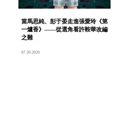
當馬思純、彭于晏走進張愛玲《第
一爐香》——從選角看許鞍華改編
之難
07.30.2020