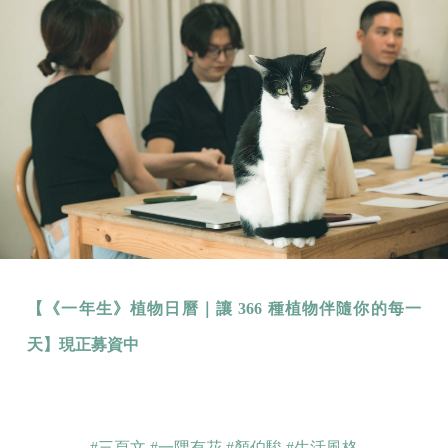
【《一年生》植物日曆｜讓 366 種植物伴隨你的每一
天】現正募資中
#三頁文
#一隅有花
#顏伯駿
#生活風格