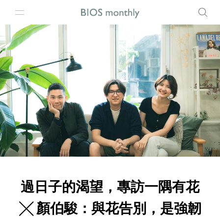
過日子的渴望，專訪一隅有花
╳ 顏伯駿：與花告別，是強韌