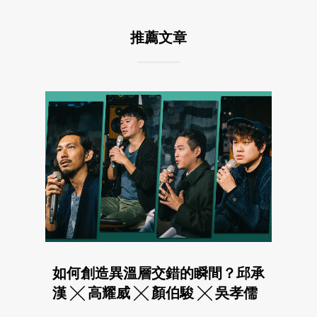
推薦文章
如何創造異溫層交錯的瞬間？邱承
漢 ╳ 高耀威 ╳ 顏伯駿 ╳ 吳孝儒