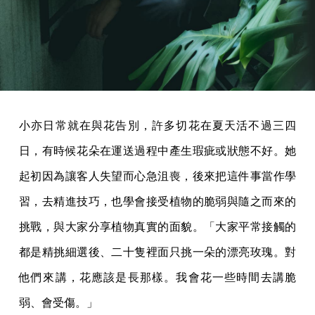
小亦日常就在與花告別，許多切花在夏天活不過三四
日，有時候花朵在運送過程中產生瑕疵或狀態不好。她
起初因為讓客人失望而心急沮喪，後來把這件事當作學
習，去精進技巧，也學會接受植物的脆弱與隨之而來的
挑戰，與大家分享植物真實的面貌。「大家平常接觸的
都是精挑細選後、二十隻裡面只挑一朵的漂亮玫瑰。對
他們來講，花應該是長那樣。我會花一些時間去講脆
弱、會受傷。」