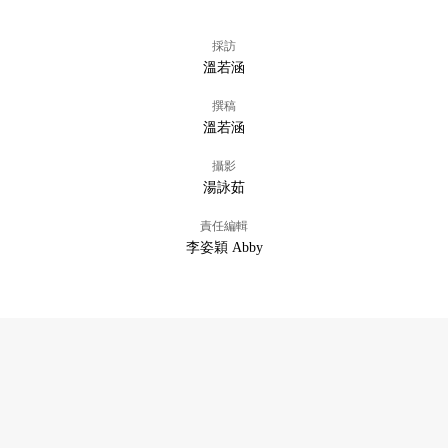
採訪
溫若涵
撰稿
溫若涵
攝影
湯詠茹
責任編輯
李姿穎 Abby