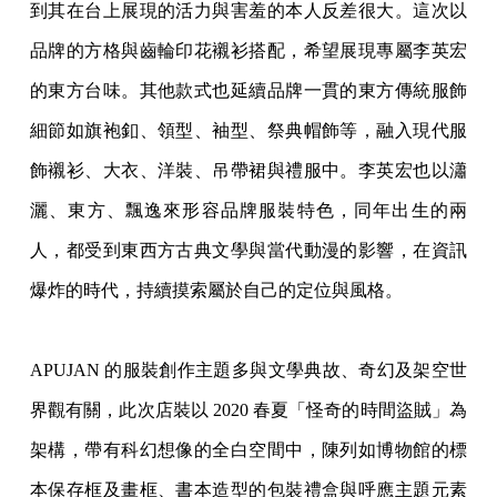
到其在台上展現的活力與害羞的本人反差很大。這次以
品牌的方格與齒輪印花襯衫搭配，希望展現專屬李英宏
的東方台味。其他款式也延續品牌一貫的東方傳統服飾
細節如旗袍釦、領型、袖型、祭典帽飾等，融入現代服
飾襯衫、大衣、洋裝、吊帶裙與禮服中。李英宏也以瀟
灑、東方、飄逸來形容品牌服裝特色，同年出生的兩
人，都受到東西方古典文學與當代動漫的影響，在資訊
爆炸的時代，持續摸索屬於自己的定位與風格。
APUJAN 的服裝創作主題多與文學典故、奇幻及架空世
界觀有關，此次店裝以 2020 春夏「怪奇的時間盜賊」為
架構，帶有科幻想像的全白空間中，陳列如博物館的標
本保存框及畫框、書本造型的包裝禮盒與呼應主題元素