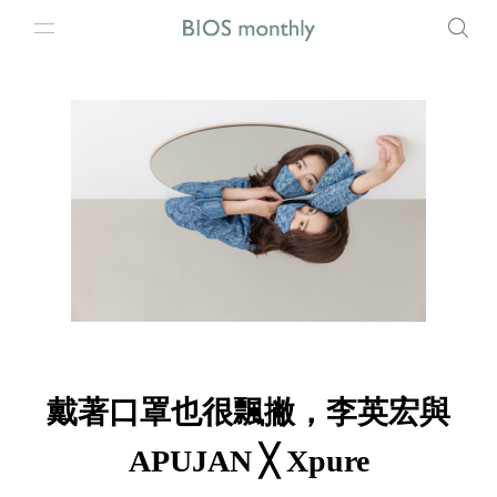
戴著口罩也很飄撇，李英宏與
APUJAN ╳ Xpure