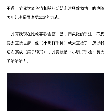
不過，雖然對於色情相關的話題永遠興致勃勃，他也隨
著年紀漸長而改變談論的方式。
「其實我現在比較喜歡含蓄一點，用象徵的手法，不想
要太直接去講，像〈小明打手槍〉就太直接了，所以我
這次寫成〈讓子彈飛〉，其實就是〈小明打手槍〉長大
了哈哈哈！」