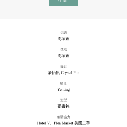
訂閱
採訪
周項萱
撰稿
周項萱
攝影
潘怡帆 Crystal Pan
髮妝
Yenting
造型
張書銘
服裝協力
Hotel V、Flea Market 美國二手