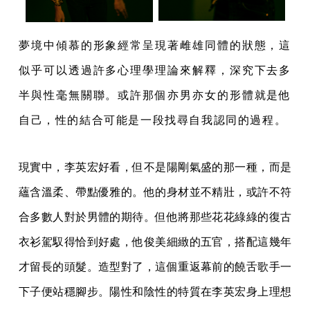
夢境中傾慕的形象經常呈現著雌雄同體的狀態，這
似乎可以透過許多心理學理論來解釋，深究下去多
半與性毫無關聯。或許那個亦男亦女的形體就是他
自己，性的結合可能是一段找尋自我認同的過程。
現實中，李英宏好看，但不是陽剛氣盛的那一種，而是
蘊含溫柔、帶點優雅的。他的身材並不精壯，或許不符
合多數人對於男體的期待。但他將那些花花綠綠的復古
衣衫駕馭得恰到好處，他俊美細緻的五官，搭配這幾年
才留長的頭髮。造型對了，這個重返幕前的饒舌歌手一
下子便站穩腳步。陽性和陰性的特質在李英宏身上理想