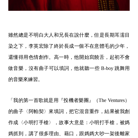
雖然總是不明白大人和兄長在說什麼，但是長期耳濡目
染之下，李英宏除了終於長成一個不在意體毛的少年，
還懂得用色情創作。高一時，他開始寫饒舌，起初不會
做音樂，沒有曲子可以填詞，他就聽一些 B-boy 跳舞用
的音樂來練習。
「我的第一首歌就是用『投機者樂團』（The Ventures）
的曲子〈阿帕契〉來填詞，把它混音重作，結果被我創
作成〈小明打手槍〉，故事大意是：小明打手槍，被媽
媽抓到，講了很多理由、藉口，跟媽媽大吵一架後離家