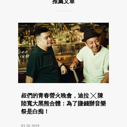
推薦文章
叔們的青春營火晚會，迪拉 ╳ 陳
陸寬大黑熊合體：為了賺錢辦音樂
祭是白痴！
03.10.2019