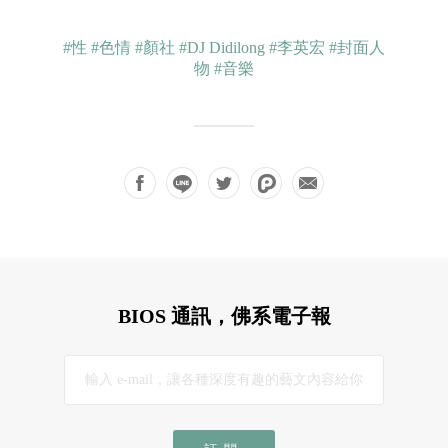
#性
#色情
#顏社
#DJ Didilong
#李英宏
#封面人
物
#音樂
BIOS 通訊，佛系電子報