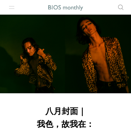
八月封面｜
我色，故我在：