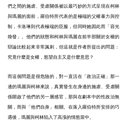
們之間的施虐、受虐關係被以最巧妙的方式呈現在柯林
與瑪麗的面前，羅伯特所代表的是極端的父權暴力與控
制，卡洛琳則代表極端的臣服，但同時她因此而「容光
煥發」。他們的狀態和柯林與瑪麗在前半部關於女權的
辯論比較起來非常諷刺，但這就是作者所提出的問題：
究竟什麼是女權，慾望自主又是什麼意思？
而這個問題是很危險的，對一直活在「政治正確」那一
邊的瑪麗與柯林來說，真實發生在身邊的施虐、受虐關
係開啟了他們的另一層感官，那與在劇本中的性政治無
關，而與「他們自身」相關。在落入羅伯特所安排的巧
遇後，瑪麗與柯林陷入了高漲的情慾當中。