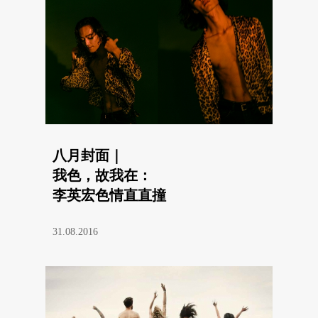
八月封面｜
我色，故我在：
李英宏色情直直撞
31.08.2016