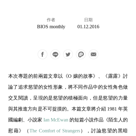
作者
日期
BIOS monthly
01.12.2016
本次專題的前兩篇文章以《O 孃的故事》、《露露》討
論了追求慾望的女性形象，將不同作品中的女性角色做
交叉閱讀，呈現的是慾望的積極面向，但是慾望的力量
與其推進方向是不可捉摸的。本篇文章將介紹 1981 年英
國編劇、小說家
Ian McEwan
的短篇小說作品《陌生人的
慰藉》（
The Comfort of Strangers
），討論慾望的黑暗