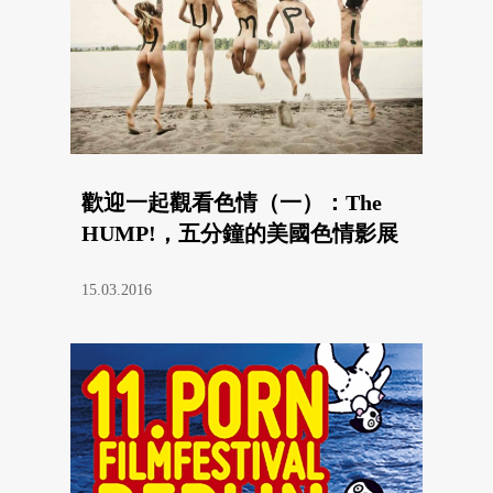
歡迎一起觀看色情（一）：The
HUMP!，五分鐘的美國色情影展
15.03.2016