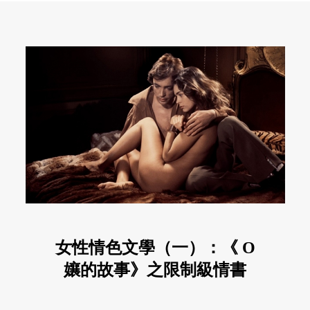
女性情色文學（一）：《 O
孃的故事》之限制級情書