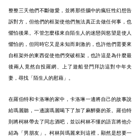
整整三天他們不斷做愛，並將那些腦中的瘋狂性幻想告
訴對方，但他們的框架使他們無法真正去做任何事，也
懼怕後果。不管怎麼樣來自陌生人的迷戀與慾望是使人
懼怕的，但同時它又是未知而刺激的，也許他們需要來
自框架外的東西促使他們突破框架，也許這是為什麼最
後兩人竟然自投羅網、上了遊船登門拜訪這對中年夫
妻，尋找「陌生人的慰藉」。
在羅伯特和卡洛琳的家中，卡洛琳一邊將自己的故事說
給瑪麗聽，一邊讓瑪麗喝下了加了麻醉藥的茶。羅伯特
則將柯林帶去了同志酒吧，並以柯林不懂的語言將他介
紹為「男朋友」。柯林與瑪麗來到這裡，顯然是想要一