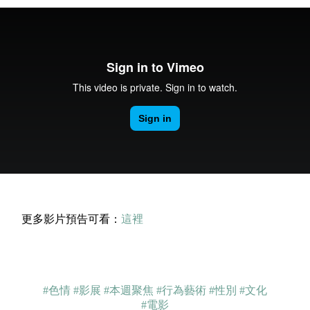
更多影片預告可看：
這裡
#色情
#影展
#本週聚焦
#行為藝術
#性別
#文化
#電影