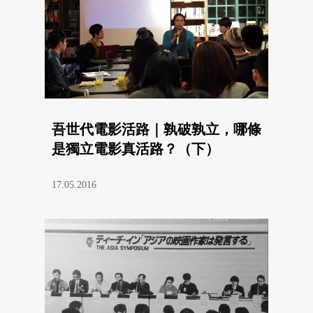
吾世代電影活路｜孰破孰立，哪條
是獨立電影真活路？（下）
17.05.2016