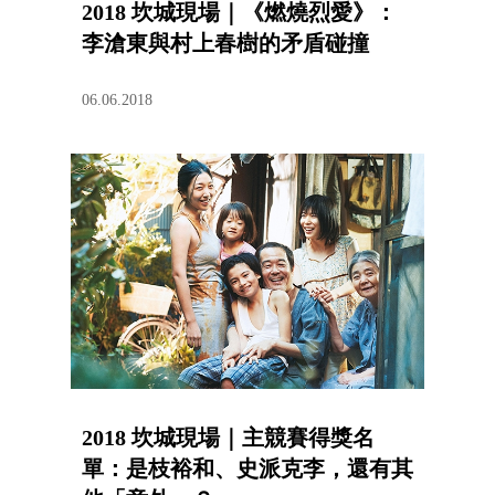
2018 坎城現場｜《燃燒烈愛》：
李滄東與村上春樹的矛盾碰撞
06.06.2018
2018 坎城現場｜主競賽得獎名
單：是枝裕和、史派克李，還有其