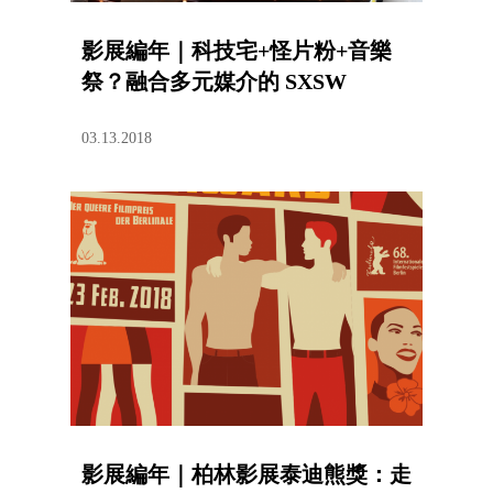
影展編年｜科技宅+怪片粉+音樂
祭？融合多元媒介的 SXSW
03.13.2018
影展編年｜柏林影展泰迪熊獎：走