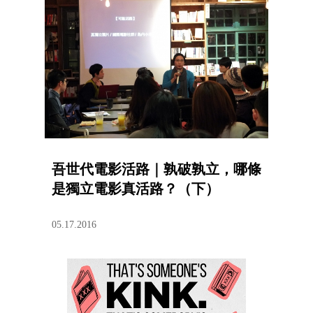
吾世代電影活路｜孰破孰立，哪條
是獨立電影真活路？（下）
05.17.2016