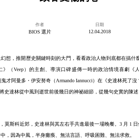
作者
日期
12.04.2018
BIOS 選片
幻想，推開歷史關鍵時刻的大門，看看政治人物到底都在搞什麼
》（Veep）的主創、導演口碑盛傳一時的政治情境喜劇《人人有
鬼才阿曼多・伊安努奇（Armando Iannucci）在《史達林死了沒？》（T
017）中，將史達林從中風到逝世前後幾日的神祕細節，從幾句史實的
月 28 日，莫斯科近郊，史達林與其左右手共進最後一場晚餐。3 月 1
房中，因為中風，半身癱瘓、無法言語、呼吸困難、無法求救。