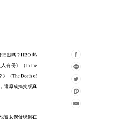
把戲嗎？HBO 熱
份》（In the
he Death of
陳述，還原成搞笑版真
 日他被女僕發現倒在