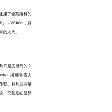
逮捕了全莫斯科的
（VCheka，蘇
鬥爭的人馬。
達林到底是怎麼死的？
Beria）與赫魯雪夫
權大作戰。貝利亞與赫
段，究竟是在盤算