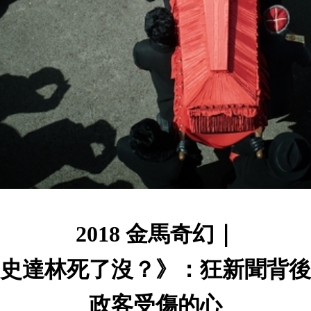
2018 金馬奇幻｜
史達林死了沒？》：狂新聞背後
政客受傷的心