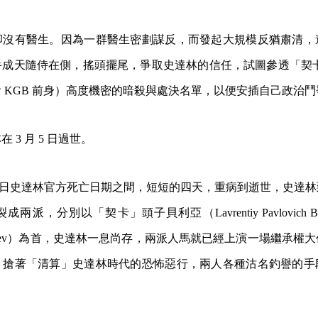
卻沒有醫生。因為一群醫生密劃謀反，而發起大規模反猶肅清，
成天隨侍在側，搖頭擺尾，爭取史達林的信任，試圖參透「契卡」
 KGB 前身）高度機密的暗殺與處決名單，以便安插自己政治
 3 月 5 日過世。
3 月 5 日史達林官方死亡日期之間，短短的四天，重病到逝世，史
派，分別以「契卡」頭子貝利亞（Lavrentiy Pavlovich 
hrushchev）為首，史達林一息尚存，兩派人馬就已經上演一場繼承
，搶著「清算」史達林時代的恐怖惡行，兩人各種沽名釣譽的手