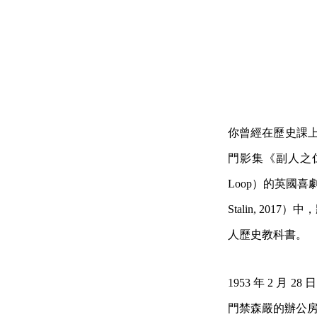
你曾經在歷史課上
門影集《副人之仁
Loop）的英國喜劇
Stalin, 2
人歷史教科書。
1953 年 2 
門禁森嚴的辦公