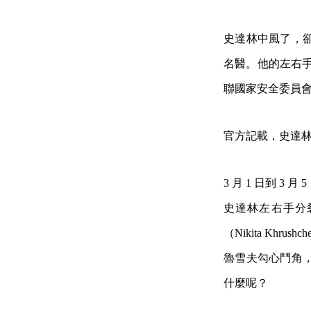
史達林中風了，
名醫。他的左右手
聯國家安全委員會
官方記載，史達林在
3 月 1 日到 
史達林左右手分裂成兩
（Nikita K
魯雪夫勾心鬥角
什麼呢？