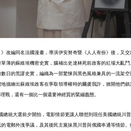
？》改編同名法國漫畫，導演伊安努奇暨《人人有份》後，又交
替單薄的蘇維埃機密史實，腦補出史達林死前政客的紅場大亂鬥
前數日的荒謬史實，編織為一部驚悚與黑色風格兼具的一流架空
體地描繪出蘇維埃政客在爭取領導權時的爾虞我詐，掀開他們鎮
心理戰，還有一個比一個還要神經質的緊繃蠢態。
年美國總統大選前夕開拍，電影情節更讓人聯想到現任美國總統川普（Don
蕊的電郵外洩爭議，及其後民主黨抹黑川普與俄國串通等情節。