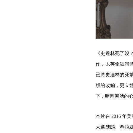
《史達林死了沒
作，以英倫詼諧
已將史達林的死
版的改編，更立
下，暗潮洶湧的
本片在 2016 
大選醜態、希拉