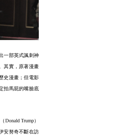
出一部英式諷刺神
。其實，原著漫畫
歷史漫畫；但電影
定拍馬屁的嘴臉底
ald Trump）
伊安努奇不斷在訪