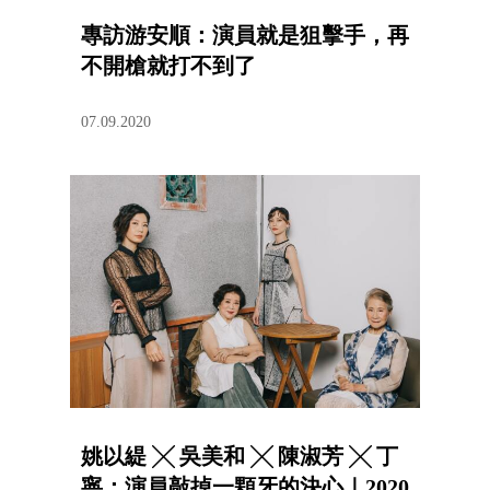
專訪游安順：演員就是狙擊手，再
不開槍就打不到了
07.09.2020
姚以緹 ╳ 吳美和 ╳ 陳淑芳 ╳ 丁
寧：演員敲掉一顆牙的決心｜2020