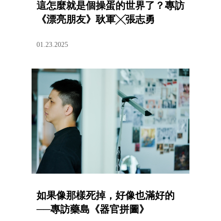
這怎麼就是個操蛋的世界了？專訪
《漂亮朋友》耿軍╳張志勇
01.23.2025
如果像那樣死掉，好像也滿好的
──專訪藥島《器官拼圖》