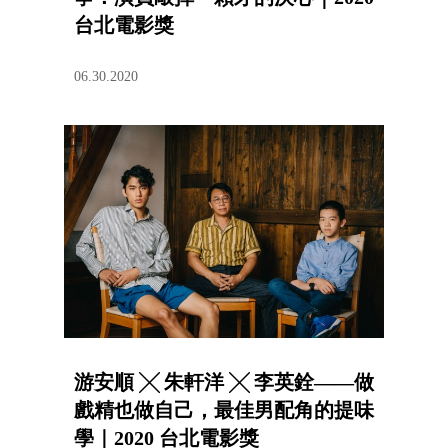
台北電影獎
06.30.2020
游安順 ╳ 朱軒洋 ╳ 李英銓——做
戲精也做自己，最佳男配角的提味
學｜2020 台北電影獎