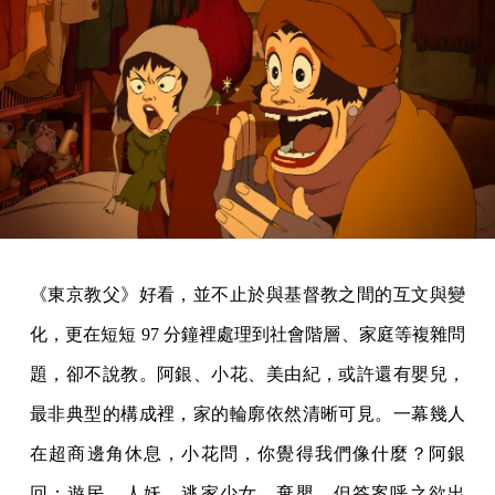
《東京教父》好看，並不止於與基督教之間的互文與變
化，更在短短 97 分鐘裡處理到社會階層、家庭等複雜問
題，卻不說教。阿銀、小花、美由紀，或許還有嬰兒，
最非典型的構成裡，家的輪廓依然清晰可見。一幕幾人
在超商邊角休息，小花問，你覺得我們像什麼？阿銀
回：遊民、人妖、逃家少女、棄嬰，但答案呼之欲出