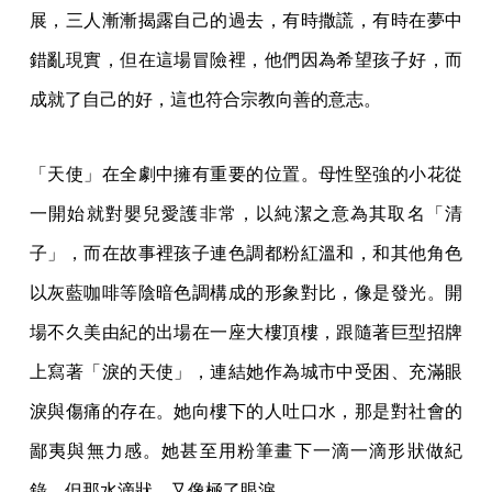
展，三人漸漸揭露自己的過去，有時撒謊，有時在夢中
錯亂現實，但在這場冒險裡，他們因為希望孩子好，而
成就了自己的好，這也符合宗教向善的意志。
「天使」在全劇中擁有重要的位置。母性堅強的小花從
一開始就對嬰兒愛護非常，以純潔之意為其取名「清
子」，而在故事裡孩子連色調都粉紅溫和，和其他角色
以灰藍咖啡等陰暗色調構成的形象對比，像是發光。開
場不久美由紀的出場在一座大樓頂樓，跟隨著巨型招牌
上寫著「淚的天使」，連結她作為城市中受困、充滿眼
淚與傷痛的存在。她向樓下的人吐口水，那是對社會的
鄙夷與無力感。她甚至用粉筆畫下一滴一滴形狀做紀
錄，但那水滴狀，又像極了眼淚。