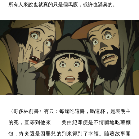
所有人來說也就真的只是個馬廄，或許也滿臭的。
〈哥多林前書〉有云：每逢吃這餅，喝這杯，是表明主
的死，直等到他來——美由紀即便是不情願地吃著麵
包，終究還是因嬰兒的到來得到了幸福。隨著故事開