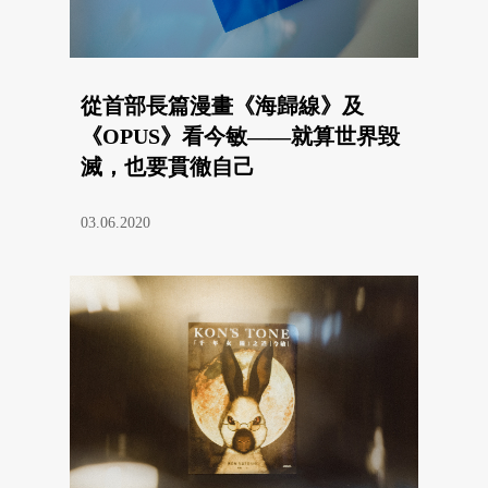
從首部長篇漫畫《海歸線》及
《OPUS》看今敏——就算世界毀
滅，也要貫徹自己
03.06.2020