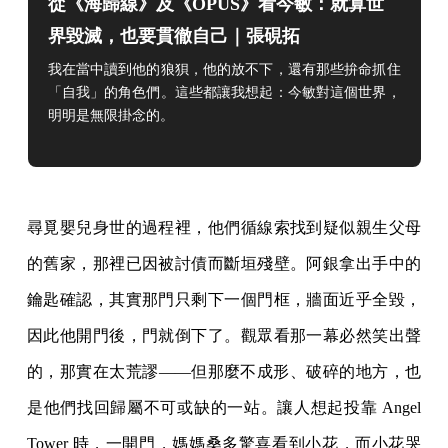
從《海歸線》及《OPUS》看今敏：就算世
界毀滅，也要貫徹自己
｜張硯拓
我在當中讀到他的狼狽，他的放不下，還有那些拚命抓住
「自我」的角色們。這些都讓我想起：今敏對這個世界，
明明是無限掛念的。
尋覓嬰兒身世的過程裡，他們循線索找到疑似親生父母
的舊家，那裡已因被討債而斷垣殘壁。阿銀拿出手中的
鑰匙確認，其實那門只剩下一個門框，牆面近乎全毀，
因此他開門後，門就倒下了。觀眾看那一幕必然笑出聲
的，那實在太荒謬——但那麼不成形、破碎的地方，也
是他們找回歸屬不可或缺的一站。讓人想起投靠 Angel
Tower 時，一開門，媽媽桑多驚喜看到小花，而小花哭