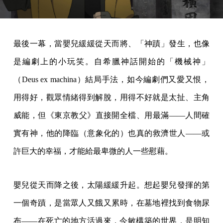
最後一幕，當嬰兒緩緩從天而將、「神蹟」發生，也像
是編劇上的小玩笑。自希臘神話開始的「機械神」
（Deus ex machina）結局手法，如今編劇們又愛又恨，
用得好，觀眾情緒得到解脫，用得不好就是太扯、主角
威能，但《東京教父》直接開全檔、用最滿——人間確
實有神，他的降臨（意象化的）也真的救濟世人——或
許巨大的幸福，才能給最卑微的人一些慰藉。
嬰兒從天而降之後，太陽緩緩升起。想起嬰兒發揮的第
一個奇蹟，是當眾人又餓又累時，在墓地裡找到食物尿
布——在死亡的地方活過來，今敏構築的世界，是明知