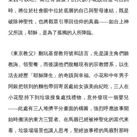
時，將位於社會眼中位於底層的自己與聖母連結，既是
破除神聖性，也將觀眾引導回信仰的真義——如台上神
父所說，耶穌，是為了孤獨的人所降臨。
《東京教父》翻玩基督教符號和語言，先是讓主角們聽
教誨、領聖餐，而後讓他們脫離現有的宗教體系，以生
活去經歷「耶穌降生」的奇蹟與幸福。小花和中年男子
阿銀把領到的麵包帶回寄居處給女孩美由紀吃，三人在
小花堅持下到垃圾搜集處找禮物，意外發現一個嬰兒
——此處有三人堆擠平分畫面的構圖，強烈呼應故事開
始時搬演的東方三賢者。在馬廄已經被神聖化的當代來
看，垃圾場場景也讓人思考，聖經故事裡的馬廄對那時