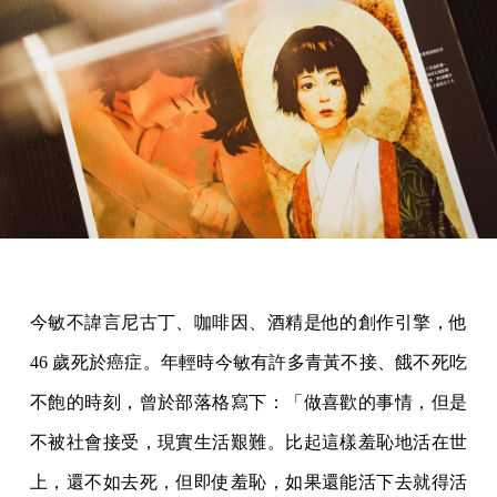
今敏不諱言尼古丁、咖啡因、酒精是他的創作引擎，他
46 歲死於癌症。年輕時今敏有許多青黃不接、餓不死吃
不飽的時刻，曾於部落格寫下：「做喜歡的事情，但是
不被社會接受，現實生活艱難。比起這樣羞恥地活在世
上，還不如去死，但即使羞恥，如果還能活下去就得活