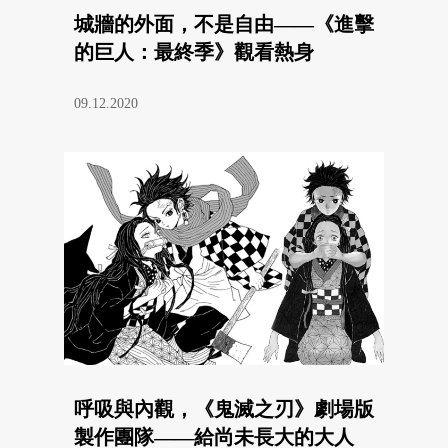
城牆的外面，不是自由——《進擊
的巨人：最終季》觀看熱身
09.12.2020
呼吸與內觀，《鬼滅之刃》劇場版
製作團隊——給尚未長大的大人