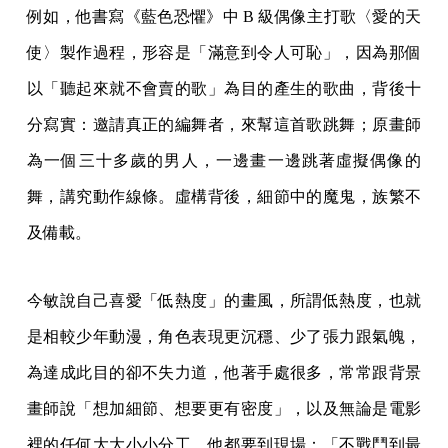
例如，他書寫《藍色恐懼》中 B 級偶像主打歌〈愛的天
使〉製作過程，形容是「滿意到令人可恥」，因為那個
以「聽起來就不會賣的歌」為目的產生的歌曲，背後十
分寫實：邀請真正的編舞者，來幫這首歌跳舞；原畫師
為一個三十多歲的男人，一邊畫一邊跳著虛擬偶像的
舞，講究動作線條。虛構背後，細節中的魔鬼，族繁不
及備載。
今敏說自己喜愛「低熱度」的畫風，所謂低熱度，也就
是相較少年動漫，角色表現更沉穩、少了張力跟氣魄，
為達成此目的卻不失力道，他著手處很多，常常跟背景
畫師說「想加細節、想要更有密度」，以及無論是電影
裡的任何大大小小分工，他都要到現場：「不戰鬥到最