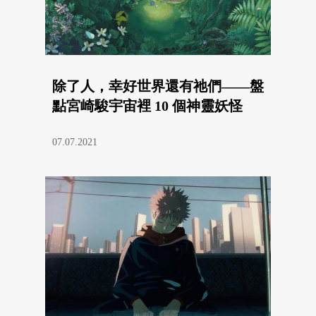
除了人，幸好世界還有祂們——盤
點宮崎駿宇宙裡 10 個神靈妖怪
07.07.2021