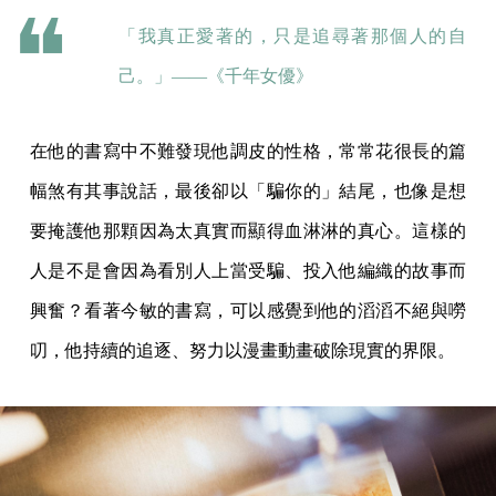
「我真正愛著的，只是追尋著那個人的自
己。」——《千年女優》
在他的書寫中不難發現他調皮的性格，常常花很長的篇
幅煞有其事說話，最後卻以「騙你的」結尾，也像是想
要掩護他那顆因為太真實而顯得血淋淋的真心。這樣的
人是不是會因為看別人上當受騙、投入他編織的故事而
興奮？看著今敏的書寫，可以感覺到他的滔滔不絕與嘮
叨，他持續的追逐、努力以漫畫動畫破除現實的界限。