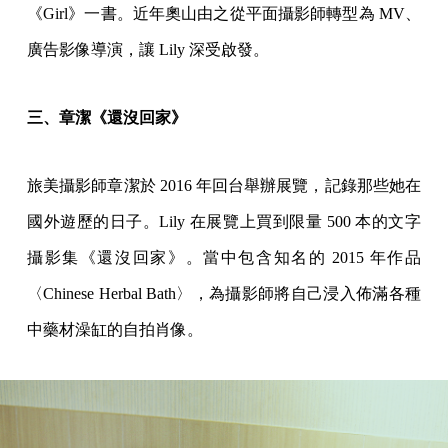
《Girl》一書。近年奧山由之從平面攝影師轉型為 MV、
廣告影像導演，讓 Lily 深受啟發。
三、章潔《還沒回家》
旅美攝影師章潔於 2016 年回台舉辦展覽，記錄那些她在
國外遊歷的日子。Lily 在展覽上買到限量 500 本的文字
攝影集《還沒回家》。當中包含知名的 2015 年作品
〈Chinese Herbal Bath〉，為攝影師將自己浸入佈滿各種
中藥材澡缸的自拍肖像。