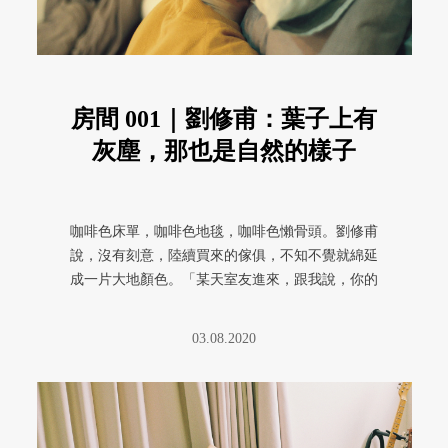
房間 001｜劉修甫：葉子上有
灰塵，那也是自然的樣子
咖啡色床單，咖啡色地毯，咖啡色懶骨頭。劉修甫
說，沒有刻意，陸續買來的傢俱，不知不覺就綿延
成一片大地顏色。「某天室友進來，跟我說，你的
房間怎麼這麼⋯⋯這麼『咖』？ ...
03.08.2020