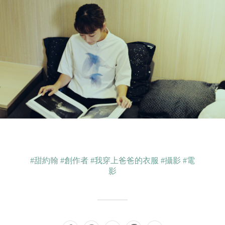
#甜約翰
#創作者
#我穿上爸爸的衣服
#攝影
#電
影