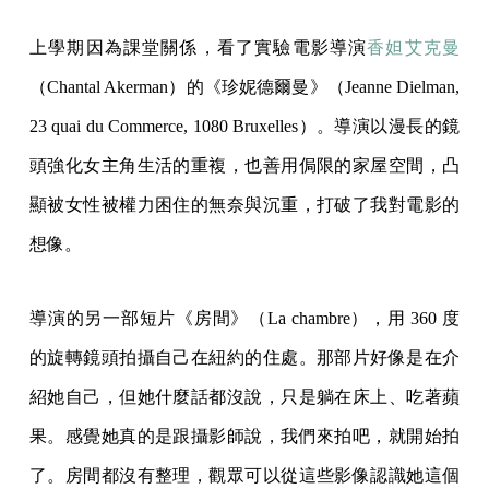
上學期因為課堂關係，看了實驗電影導演
香妲艾克曼
（Chantal Akerman）的《珍妮德爾曼》（Jeanne Dielman,
23 quai du Commerce, 1080 Bruxelles）。導演以漫長的鏡
頭強化女主角生活的重複，也善用侷限的家屋空間，凸
顯被女性被權力困住的無奈與沉重，打破了我對電影的
想像。
導演的另一部短片《房間》（La chambre），用 360 度
的旋轉鏡頭拍攝自己在紐約的住處。那部片好像是在介
紹她自己，但她什麼話都沒說，只是躺在床上、吃著蘋
果。感覺她真的是跟攝影師說，我們來拍吧，就開始拍
了。房間都沒有整理，觀眾可以從這些影像認識她這個