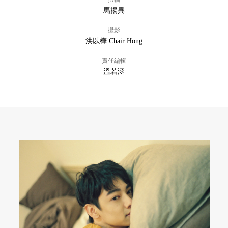
馬揚異
攝影
洪以樺 Chair Hong
責任編輯
溫若涵