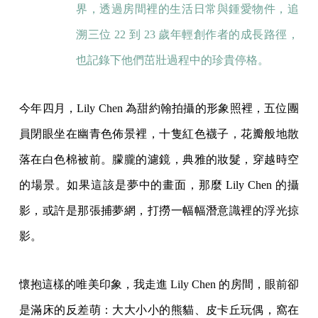
界，透過房間裡的生活日常與鍾愛物件，追
溯三位 22 到 23 歲年輕創作者的成長路徑，
也記錄下他們茁壯過程中的珍貴停格。
今年四月，Lily Chen 為甜約翰拍攝的形象照裡，五位團
員閉眼坐在幽青色佈景裡，十隻紅色襪子，花瓣般地散
落在白色棉被前。朦朧的濾鏡，典雅的妝髮，穿越時空
的場景。如果這該是夢中的畫面，那麼 Lily Chen 的攝
影，或許是那張捕夢網，打撈一幅幅潛意識裡的浮光掠
影。
懷抱這樣的唯美印象，我走進 Lily Chen 的房間，眼前卻
是滿床的反差萌：大大小小的熊貓、皮卡丘玩偶，窩在