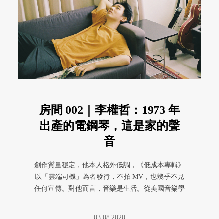
房間 002｜李權哲：1973 年
出產的電鋼琴，這是家的聲
音
創作質量穩定，他本人格外低調，《低成本專輯》
以「雲端司機」為名發行，不拍 MV，也幾乎不見
任何宣傳。對他而言，音樂是生活。從美國音樂學
院畢業、回台役畢後，他宅在 ...
03.08.2020