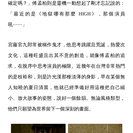
確定嗎？」傅孟柏則是靈機一動想起了剛才忘記說的：
「最近的是《地獄哪有那麼 HIGH》，那個演員
吼⋯⋯」
宮藤官九郎常被稱作鬼才，他思考跳躍且荒誕，熱愛次
文化，這種旺盛且出其不意的創造，就像傅孟柏的追
求，在脫序中思考演員的極限。近幾年在台灣非常熱門
的是枝裕和，則是許光漢那種淡薄的身影，早在某個無
人知曉的夏日清晨，他就已經準備好用這種把自己縮
小、放大故事的姿態，說好一個餘韻。無論風格類型，
他們只願望為世界留下一個深刻的畫面。