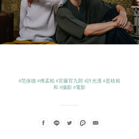
#范保德
#傅孟柏
#宮藤官九郎
#許光漢
#是枝裕
和
#攝影
#電影