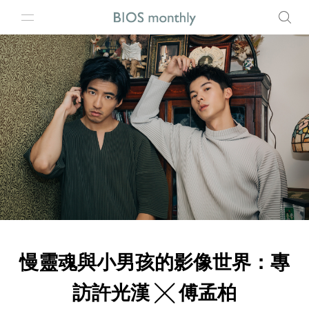
慢靈魂與小男孩的影像世界：專
訪許光漢 ╳ 傅孟柏