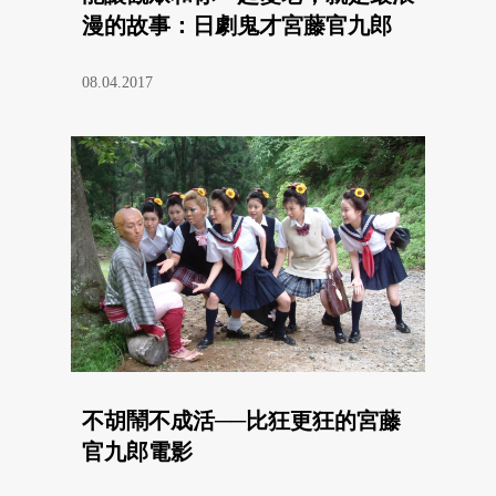
漫的故事：日劇鬼才宮藤官九郎
08.04.2017
不胡鬧不成活──比狂更狂的宮藤
官九郎電影