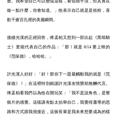
麼。我希望自己可以變成這樣，看似很平淡，但其實在
做一點什麼，你會知道。」他表示自己就是是枝粉，喜
歡千瘡百孔裡的美麗瞬間。
接續光漢的正經回答，傅孟柏又想到一部比起《黑暗騎
士》更能代表自己的作品：「那！就是 8/14 要上映的
《范保德》，哈哈哈。」
許光漢人好好：「好！那你下一題最觸動我的就是《范
保德》！」在這裡特別銘謝許光漢友情贊助無酬代言。
傅孟柏看我們以為他在開玩笑：「我不是說角色，是整
個片的感覺。這樣講有點太抬舉自己，我覺得蕭導的思
路和方式跟我很接近，這個長輩是我未來想要成為的樣