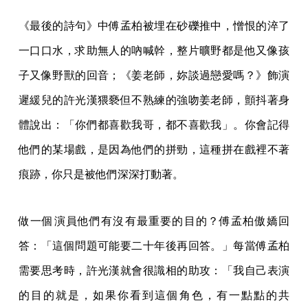
《最後的詩句》中傅孟柏被埋在砂礫推中，憎恨的淬了
一口口水，求助無人的吶喊幹，整片曠野都是他又像孩
子又像野獸的回音；《姜老師，妳談過戀愛嗎？》飾演
遲緩兒的許光漢猥褻但不熟練的強吻姜老師，顫抖著身
體說出：「你們都喜歡我哥，都不喜歡我」。你會記得
他們的某場戲，是因為他們的拼勁，這種拼在戲裡不著
痕跡，你只是被他們深深打動著。
做一個演員他們有沒有最重要的目的？傅孟柏傲嬌回
答：「這個問題可能要二十年後再回答。」每當傅孟柏
需要思考時，許光漢就會很識相的助攻：「我自己表演
的目的就是，如果你看到這個角色，有一點點的共