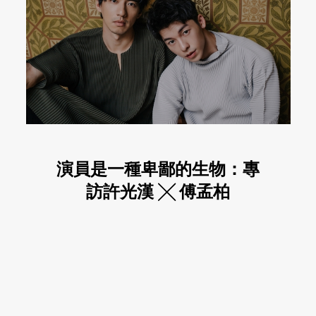
演員是一種卑鄙的生物：專
訪許光漢 ╳ 傅孟柏