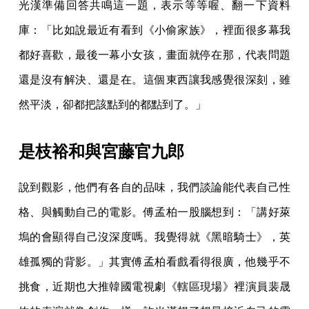
光漢準備回答共鳴這一題，表示等等喔、翻一下資料
庫：「比如說最近有看到《小偷家族》，裡面很多幕我
都好喜歡，最後一幕小女孩，畫面就停在那，代表問題
還是沒有解決、還是在。這個東西讓我感覺很深刻，雖
然平淡，卻都把該點到的都點到了。」
是枝裕和與宮藤官九郎
說到觀影，他們有各自的品味，我們談論能代表自己性
格、與觸動自己的電影。傅孟柏一股腦想到：「講好萊
塢的會顯得自己沒深度嗎。我覺得就《黑暗騎士》，英
雄孤獨的背影。」其實傅孟柏看戲看得很廣，他幾乎不
挑食，近期也大推韓國電視劇《轄區現場》裡演員裴晟