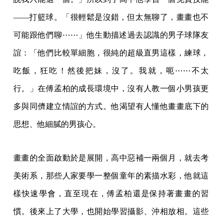
——打籃球。「很輕鬆是沒錯，但太無聊了，畫畫也不
可能跟他們聊⋯⋯」他生動描述過去認識的男子球隊友
誼：「他們比較單細胞，很純的超級直男這樣，練球，
吃飯，狂吃！然後把妹，沒了。我就，呃⋯⋯不太
行。」在傅孟柏的成長環境中，沒有人教一個小男孩更
多與同儕建立情誼的方式。他渴望有人懂他畫畫底下的
思想、他細膩的男孩心。
畫畫的全面啟動於是展開，高中惡補一兩個月，就去考
美術系，那些人家要學一整個童年的素描水彩，他就這
樣快速學會，直至現在，傅孟柏還是保持著畫畫的習
慣。後來上了大學，也開始學習攝影、沖相放相。這些