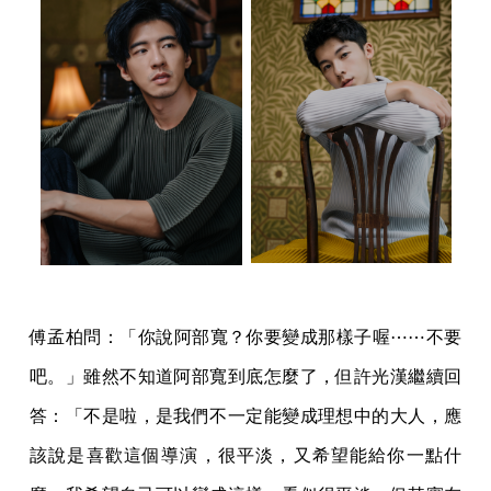
傅孟柏問：「你說阿部寬？你要變成那樣子喔⋯⋯不要
吧。」雖然不知道阿部寬到底怎麼了，但許光漢繼續回
答：「不是啦，是我們不一定能變成理想中的大人，應
該說是喜歡這個導演，很平淡，又希望能給你一點什