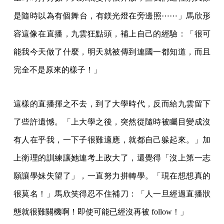
是隨時以為有個舞台，有鎂光燈在旁邊照⋯⋯」馬欣形
容這像在直播，九雲狂點頭，補上自己的經驗：「很可
能我今天做了什麼，明天就被傳到連國一都知道，而且
完全不是原來的樣子！」
這樣的直播揮之不去，到了大學時代，反而給九雲留下
了些許遺憾。「上大學之後，突然從隨時被矚目變成沒
有人在乎我，一下子很難適應，就都自己躲起來。」加
上衛理的訓練讓她連考上政大了，還覺得「沒上第一志
願讓學妹失望了」，一直努力拼轉學。「現在想想真的
很莫名！」馬欣笑得忍不住補刀：「人一旦經過直播狀
態就很難關機啊！即使可能已經沒再被 follow！」