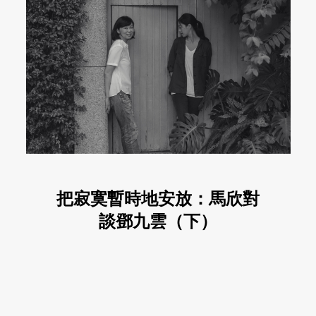
把寂寞暫時地安放：馬欣對
談鄧九雲（下）