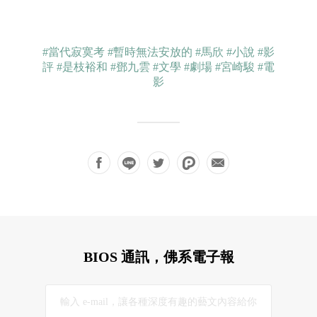
#當代寂寞考
#暫時無法安放的
#馬欣
#小說
#影
評
#是枝裕和
#鄧九雲
#文學
#劇場
#宮崎駿
#電
影
BIOS 通訊，佛系電子報