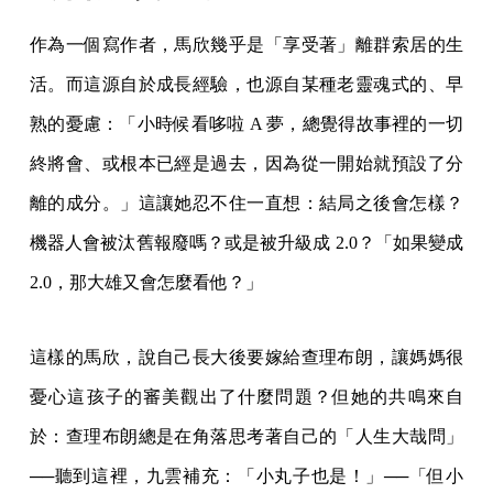
作為一個寫作者，馬欣幾乎是「享受著」離群索居的生
活。而這源自於成長經驗，也源自某種老靈魂式的、早
熟的憂慮：「小時候看哆啦 A 夢，總覺得故事裡的一切
終將會、或根本已經是過去，因為從一開始就預設了分
離的成分。」這讓她忍不住一直想：結局之後會怎樣？
機器人會被汰舊報廢嗎？或是被升級成 2.0？「如果變成
2.0，那大雄又會怎麼看他？」
這樣的馬欣，說自己長大後要嫁給查理布朗，讓媽媽很
憂心這孩子的審美觀出了什麼問題？但她的共鳴來自
於：查理布朗總是在角落思考著自己的「人生大哉問」
──聽到這裡，九雲補充：「小丸子也是！」──「但小