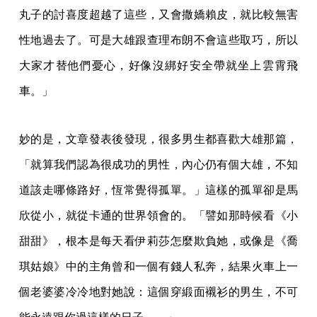
丸子的討喜度超越了這些，又會撒嬌賴皮，就比較無害
性地過去了。可是大雄跟查理布朗不會這些取巧，所以
大家才替他們憂心，好像沒綁好安全帶就坐上雲霄飛
車。」
妙的是，文章發表後發現，很多男生都喜歡大雄那篇，
「就算我們認為很成功的男性，內心仍有個大雄，不知
道該走哪條路好，恆常覺得孤單。」這樣的孤單卻是馬
欣從小，就從卡通的世界領會的。「譬如那時候看《小
甜甜》，根本是每天看伊莉莎怎麼欺負她，或像是《喬
琪姑娘》中的主角曾和一個有錢人私奔，結果火車上一
個老婆婆冷冷地對她說：這個穿緞面襯衫的男生，不可