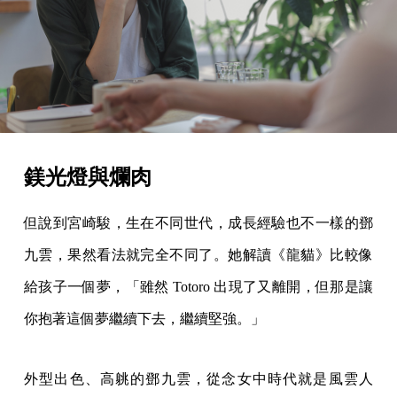
鎂光燈與爛肉
但說到宮崎駿，生在不同世代，成長經驗也不一樣的鄧
九雲，果然看法就完全不同了。她解讀《龍貓》比較像
給孩子一個夢，「雖然 Totoro 出現了又離開，但那是讓
你抱著這個夢繼續下去，繼續堅強。」
外型出色、高䠷的鄧九雲，從念女中時代就是風雲人