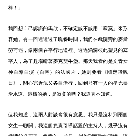
棒！」
我回想自己認識的馬欣，不確定該不該用「寂寞」來形
容她。有一回遠遠過了晚餐時間，我們在戲院旁的麥當
勞巧遇，像兩個在平行地道裡、透過涵洞彼此望見的寫
字人，為了趕場啃著麥克雙牛堡。那天我看的是文青女
神自導自演（自嘲）的法國片，她則要看《國定殺戮
日》，關心完近況又各自潛行，回到只有一人的星光票
滑水道。這樣的她，是寂寞的嗎？我還真不知道。
但我知道，這兩人對談會很有意思。我只是沒料到兩個
女生一聊開，我這個負責引導話題的主持人，幾乎沒有