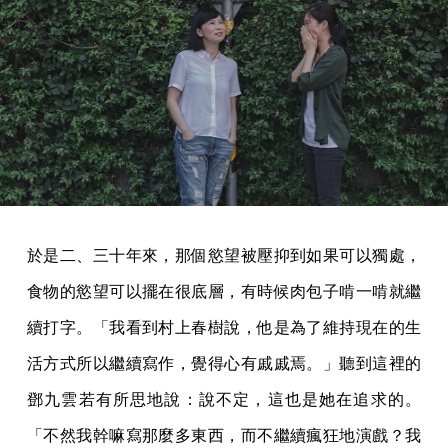
於是二、三十年來，那個慾望被壓抑到如果可以獨處，
食物的慾望可以擺在很底層，有時候肉包子啃一啃就繼
續打字。「我看到村上春樹說，他是為了維持現在的生
活方式所以繼續寫作，覺得心有戚戚焉。」聽到這裡的
鄧九雲若有所思地說：說不定，這也是她在追求的。
「不然我幹嘛寫那麼多東西，而不繼續瘋狂地演戲？我