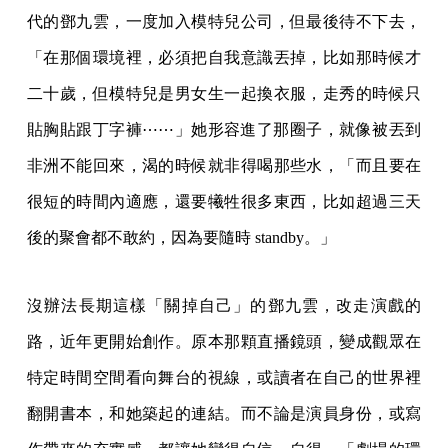
代的鄧九雲，一度加入模特兒公司，但最後待不下去，
「在那個環境裡，必須把自我意識丟掉，比如那時候才
二十歲，但模特兒是男女生一起換衣服，走秀的時候只
貼胸貼跟丁字褲⋯⋯」她形容進了那圈子，就像被丟到
非洲不能回來，渴的時候就非得喝那些水，「而且要在
很短的時間內適應，還要犧牲很多東西，比如超過三天
後的聚會都不敢約，因為要隨時 standby。」
沒辦法長期這樣「關掉自己」的鄧九雲，改走演戲的
路，近年更開始創作。原本那顆直播鏡頭，變成觀眾在
特定時間空間看向舞台的視線，或讀者在自己的世界裡
翻開書本，和她築起的連結。而不論是演員身份，或寫