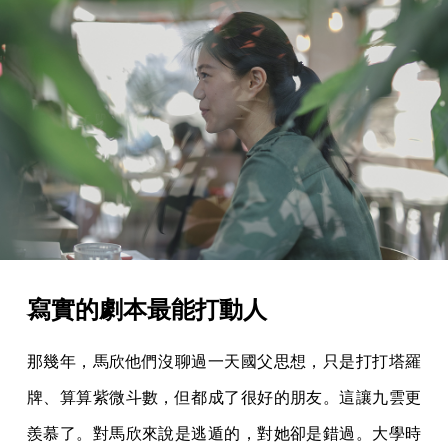
寫實的劇本最能打動人
那幾年，馬欣他們沒聊過一天國父思想，只是打打塔羅
牌、算算紫微斗數，但都成了很好的朋友。這讓九雲更
羨慕了。對馬欣來說是逃遁的，對她卻是錯過。大學時