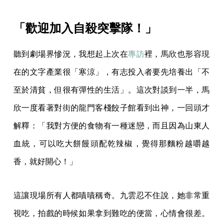
「歡迎加入自殺突擊隊！」
聽到劇場界慘況，我想起上次在
專訪
裡，馬欣也形容現
在的文字產業很「寒涼」，有志投入者要先培養出「不
至於清貧，但很有彈性的生活」。這次對談到一半，馬
欣一度看著對街的龍門客棧餃子館看到出神，一回頭才
解釋：「我對方便的食物有一種迷戀，而且因為山東人
血統，可以吃大餅饅頭配乾辣椒，覺得那麵粉越嚼越
香，就好開心！」
這讓現場所有人都嘖嘖稱奇。九雲忍不住說，她非常重
視吃，拍戲的時候如果拿到難吃的便當，心情會很差。