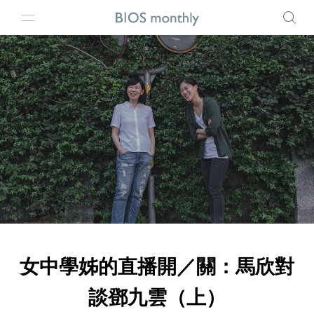
女中學姊的直播開／關：馬欣對
談鄧九雲（上）