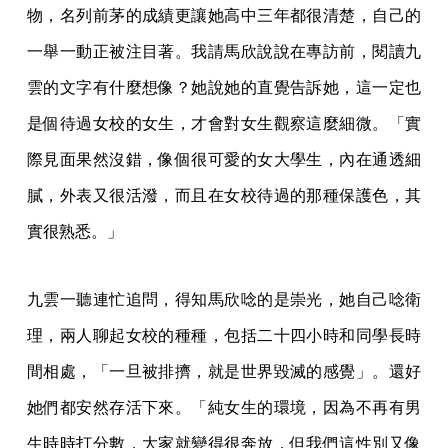
物，名列前茅的成績更讓她高中三年都很清楚，自己的
一舉一動正被注目著。我請馬欣說說在專訪前，閱讀九
雲的文字有什麼想像？她說她的直覺告訴她，這一定也
是個待過女校的女生，才會對女生觀察這麼細微。「實
際見面果然沒錯，像個很可愛的女大學生，內在通透細
膩，外表又很活潑，而且在女校待過的那種保護色，其
實很熟悉。」
九雲一聽連忙追問，得知馬欣唸的是崇光，她自己唸衛
理，兩人聊起女校的種種，包括二十四小時和同學長時
間相處，「一旦被排擠，就是世界毀滅的感覺」。還好
她們都安然存活下來。「純女生的環境，因為不再有男
生時時打分數，大家就變得很奔放，但我們這性別又像