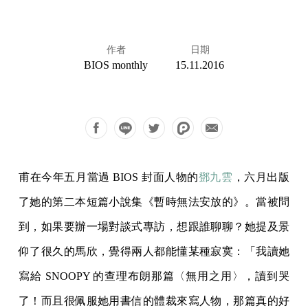
作者
日期
BIOS monthly
15.11.2016
甫在今年五月當過 BIOS 封面人物的
鄧九雲
，六月出版
了她的第二本短篇小說集《暫時無法安放的》。當被問
到，如果要辦一場對談式專訪，想跟誰聊聊？她提及景
仰了很久的馬欣，覺得兩人都能懂某種寂寞：「我讀她
寫給 SNOOPY 的查理布朗那篇〈無用之用〉，讀到哭
了！而且很佩服她用書信的體裁來寫人物，那篇真的好